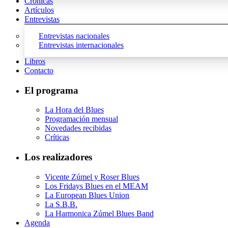
Crónicas
Artículos
Entrevistas
Entrevistas nacionales
Entrevistas internacionales
Libros
Contacto
El programa
La Hora del Blues
Programación mensual
Novedades recibidas
Críticas
Los realizadores
Vicente Zúmel y Roser Blues
Los Fridays Blues en el MEAM
La European Blues Union
La S.B.B.
La Harmonica Zúmel Blues Band
Agenda