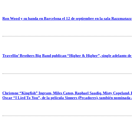
Ron Wood y su banda en Barcelona el 12 de septiembre en la sala Razzmatazz
Travellin’ Brothers Big Band publican “Higher & Higher”, single adelanto de
Christone “Kingfish” Ingram, Miles Caton, Raphael Saadiq, Misty Copeland, 
Oscar “I Lied To You”, de la película Sinners (Pecadores), también nominada 