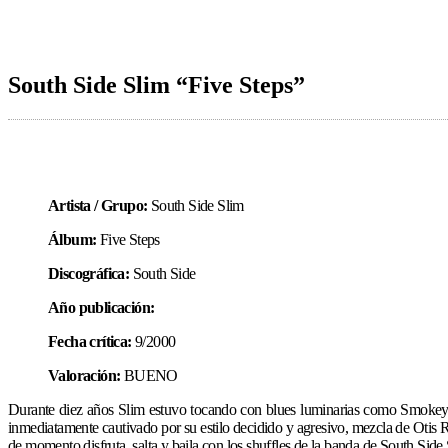
South Side Slim “Five Steps”
Artista / Grupo:
South Side Slim
Álbum:
Five Steps
Discográfica:
South Side
Año publicación:
Fecha crítica:
9/2000
Valoración:
BUENO
Durante diez años Slim estuvo tocando con blues luminarias como Smokey Wi
inmediatamente cautivado por su estilo decidido y agresivo, mezcla de Otis R
de momento disfruta, salta y baila con los shuffles de la banda de South Sid