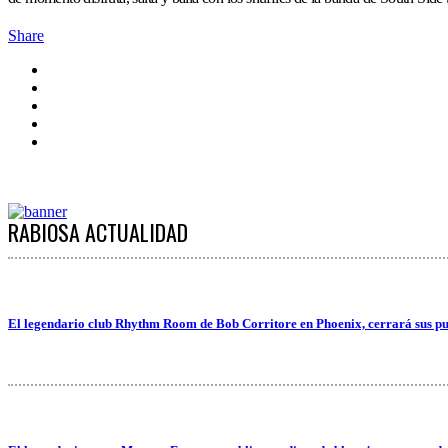
Share
RABIOSA ACTUALIDAD
El legendario club Rhythm Room de Bob Corritore en Phoenix, cerrará sus pu