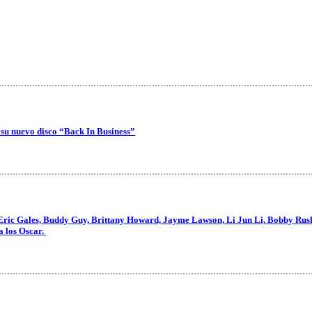
 su nuevo disco “Back In Business”
Eric Gales, Buddy Guy, Brittany Howard, Jayme Lawson, Li Jun Li, Bobby Rush,
a los Oscar.