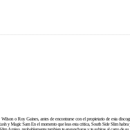
lson o Roy Gaines, antes de encontrarse con el propietario de esta discogr
ush y Magic Sam En el momento que leas esta critica, South Side Slim habra ya g
e Slim Amigo, probablemente tambien te engancharas y te subiras al carro de su