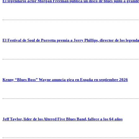
El legendario actor Morgan Freeman publica un disco de blues junto a grande
El Festival de Soul de Porretta premia a Jerry Phillips, director de los legend
Kenny “Blues Boss” Wayne anuncia gira en España en septiembre 2026
Jeff Taylor, lider de los Altered Five Blues Band, fallece a los 64 años