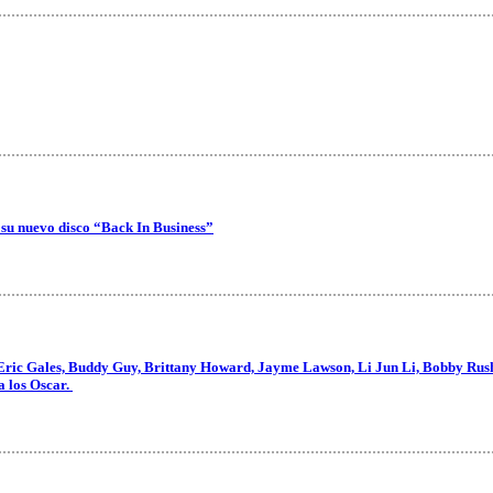
 su nuevo disco “Back In Business”
Eric Gales, Buddy Guy, Brittany Howard, Jayme Lawson, Li Jun Li, Bobby Rush,
a los Oscar.