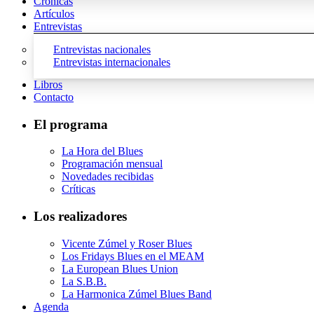
Crónicas
Artículos
Entrevistas
Entrevistas nacionales
Entrevistas internacionales
Libros
Contacto
El programa
La Hora del Blues
Programación mensual
Novedades recibidas
Críticas
Los realizadores
Vicente Zúmel y Roser Blues
Los Fridays Blues en el MEAM
La European Blues Union
La S.B.B.
La Harmonica Zúmel Blues Band
Agenda