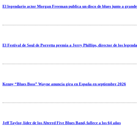
El legendario actor Morgan Freeman publica un disco de blues junto a grande
El Festival de Soul de Porretta premia a Jerry Phillips, director de los legend
Kenny “Blues Boss” Wayne anuncia gira en España en septiembre 2026
Jeff Taylor, lider de los Altered Five Blues Band, fallece a los 64 años