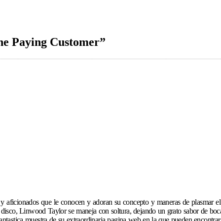
e Paying Customer”
aficionados que le conocen y adoran su concepto y maneras de plasmar el bl
e disco, Linwood Taylor se maneja con soltura, dejando un grato sabor de boc
antastica muestra de su extraordinaria pagina web en la que pueden encontrarse,