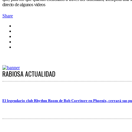
directo de algunos videos
Share
RABIOSA ACTUALIDAD
El legendario club Rhythm Room de Bob Corritore en Phoenix, cerrará sus pu