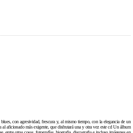
ues, con agresividad, frescura y, al mismo tiempo, con la elegancia de un
a al aficionado más exigente, que disfrutará una y otra vez este cd Un álbum
 entre otras cosas, fotografías, biografia, discografia e incluso imágenes en