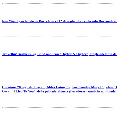
Ron Wood y su banda en Barcelona el 12 de septiembre en la sala Razzmatazz
Travellin’ Brothers Big Band publican “Higher & Higher”, single adelanto de
Christone “Kingfish” Ingram, Miles Caton, Raphael Saadiq, Misty Copeland, 
Oscar “I Lied To You”, de la película Sinners (Pecadores), también nominada 