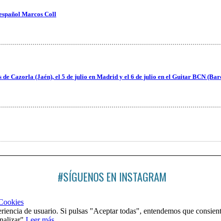
 español Marcos Coll
es de Cazorla (Jaén), el 5 de julio en Madrid y el 6 de julio en el Guitar BCN (Ba
#SÍGUENOS EN INSTAGRAM
 Cookies
riencia de usuario. Si pulsas "Aceptar todas", entendemos que consient
nalizar".
Leer más