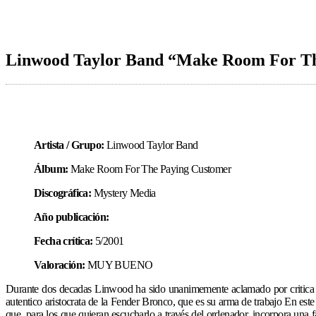
Linwood Taylor Band “Make Room For Th
Artista / Grupo:
Linwood Taylor Band
Álbum:
Make Room For The Paying Customer
Discográfica:
Mystery Media
Año publicación:
Fecha crítica:
5/2001
Valoración:
MUY BUENO
Durante dos decadas Linwood ha sido unanimemente aclamado por critica y 
autentico aristocrata de la Fender Bronco, que es su arma de trabajo En est
que, para los que quieran escucharlo a través del ordenador, incorpora una f