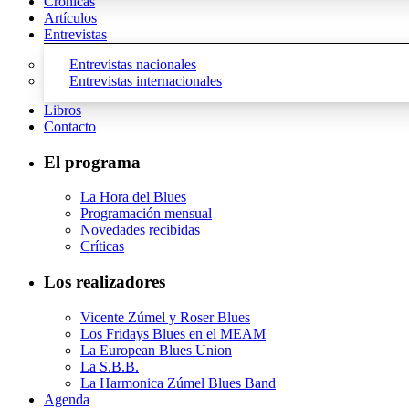
Crónicas
Artículos
Entrevistas
Entrevistas nacionales
Entrevistas internacionales
Libros
Contacto
El programa
La Hora del Blues
Programación mensual
Novedades recibidas
Críticas
Los realizadores
Vicente Zúmel y Roser Blues
Los Fridays Blues en el MEAM
La European Blues Union
La S.B.B.
La Harmonica Zúmel Blues Band
Agenda