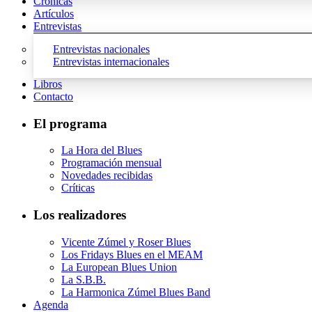
Crónicas
Artículos
Entrevistas
Entrevistas nacionales
Entrevistas internacionales
Libros
Contacto
El programa
La Hora del Blues
Programación mensual
Novedades recibidas
Críticas
Los realizadores
Vicente Zúmel y Roser Blues
Los Fridays Blues en el MEAM
La European Blues Union
La S.B.B.
La Harmonica Zúmel Blues Band
Agenda