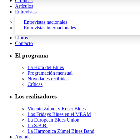
Crónicas
Artículos
Entrevistas
Entrevistas nacionales
Entrevistas internacionales
Libros
Contacto
El programa
La Hora del Blues
Programación mensual
Novedades recibidas
Críticas
Los realizadores
Vicente Zúmel y Roser Blues
Los Fridays Blues en el MEAM
La European Blues Union
La S.B.B.
La Harmonica Zúmel Blues Band
Agenda