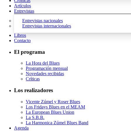
Crónicas
Artículos
Entrevistas
Entrevistas nacionales
Entrevistas internacionales
Libros
Contacto
El programa
La Hora del Blues
Programación mensual
Novedades recibidas
Críticas
Los realizadores
Vicente Zúmel y Roser Blues
Los Fridays Blues en el MEAM
La European Blues Union
La S.B.B.
La Harmonica Zúmel Blues Band
Agenda