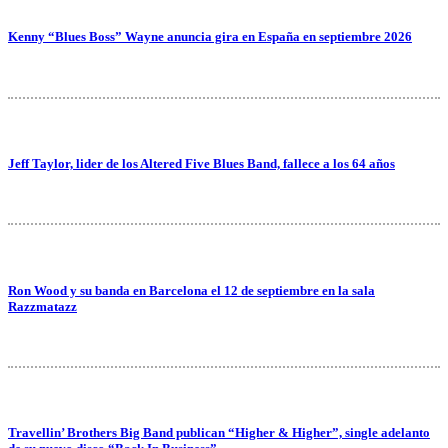
Kenny “Blues Boss” Wayne anuncia gira en España en septiembre 2026
Jeff Taylor, lider de los Altered Five Blues Band, fallece a los 64 años
Ron Wood y su banda en Barcelona el 12 de septiembre en la sala
Razzmatazz
Travellin’ Brothers Big Band publican “Higher & Higher”, single adelanto