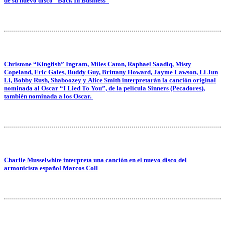
de su nuevo disco “Back In Business”
Christone “Kingfish” Ingram, Miles Caton, Raphael Saadiq, Misty
Copeland, Eric Gales, Buddy Guy, Brittany Howard, Jayme Lawson, Li Jun
Li, Bobby Rush, Shaboozey y Alice Smith interpretarán la canción original
nominada al Oscar “I Lied To You”, de la película Sinners (Pecadores),
también nominada a los Oscar.
Charlie Musselwhite interpreta una canción en el nuevo disco del
armonicista español Marcos Coll