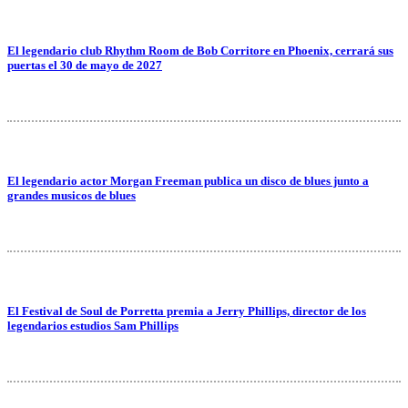
El legendario club Rhythm Room de Bob Corritore en Phoenix, cerrará sus
puertas el 30 de mayo de 2027
El legendario actor Morgan Freeman publica un disco de blues junto a
grandes musicos de blues
El Festival de Soul de Porretta premia a Jerry Phillips, director de los
legendarios estudios Sam Phillips