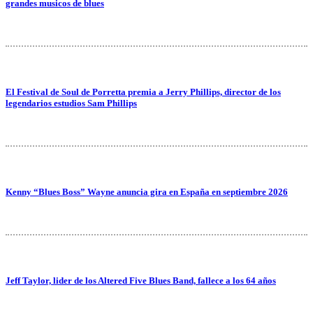
grandes musicos de blues
El Festival de Soul de Porretta premia a Jerry Phillips, director de los
legendarios estudios Sam Phillips
Kenny “Blues Boss” Wayne anuncia gira en España en septiembre 2026
Jeff Taylor, lider de los Altered Five Blues Band, fallece a los 64 años