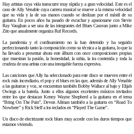
Hay artistas cuya vida transcurre muy rápida y a gran velocidad. Este es el
caso de Ally Venable cuya carrera musical se mueve a la misma velocidad
que su vida y la de sus manos cuando se deslizan por el mástil de su
guitarra. En pocos años ha pasado de escuchar y apasionarse con Stevie
Ray Vaughan a ser una de las integrantes del Blues Caravan junto a Mike
Zito que anualmente organiza Ruf Records.
La pandemia y el confinamiento no la han detenido y ha seguido
perfeccionando tanto la composición como su técnica a la guitarra, lo que la
ha llevado a presentar ahora este álbum con once composiciones propias
que muestran la pasión, la honestidad, la rabia, la ira contenida y toda la
crudeza de una artista con una innegable fuerza expresiva.
Las canciones que Ally ha seleccionado para este disco se mueven entre el
rock más incendiario, el pop y el blues en las que, además de Ally Venable
a las guitarras y voz, se encuentran también Bobby Wallace al bajo y Elijah
Owings a la batería. Junto a ellos algunos excelentes músicos invitados
entre los que destacan Kenny Wayne Shepherd a la guitarra en el tema
“Bring On The Pain”, Devon Allman también a la guitarra en “Road To
Nowhere” y Rick Steff a los teclados en “Played The Game”.
Un disco de electrizante rock blues muy acorde con los duros tiempos que
estamos viviendo.