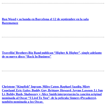
Ron Wood y su banda en Barcelona el 12 de septiembre en la sala
Razzmatazz
Travellin’ Brothers Big Band publican “Higher & Higher”, single adelanto
de su nuevo disco “Back In Business”
Christone “Kingfish” Ingram, Miles Caton, Raphael Saadiq, Misty
Copeland, Eric Gales, Buddy Guy, Brittany Howard, Jayme Lawson, Li Jun
Li, Bobby Rush, Shaboozey y Alice Smith interpretarán la canción original
nominada al Oscar “I Lied To You”, de la película Sinners (Pecadores),
también nominada a los Oscar.