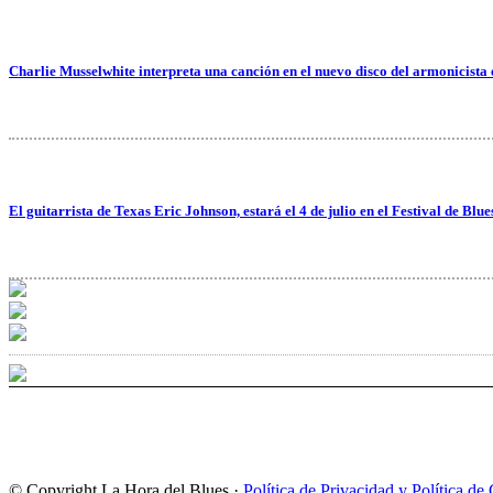
Charlie Musselwhite interpreta una canción en el nuevo disco del armonicista
El guitarrista de Texas Eric Johnson, estará el 4 de julio en el Festival de Blu
© Copyright La Hora del Blues ·
Política de Privacidad y Política de