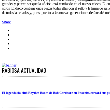
grandes y parece ser que la afición está confiando en el nuevo relevo. El c
coros. El disco contiene once piezas todas ellas con el sello y la firma de s
de todas las edades y, por supuesto, a las nuevas generaciones de fans del ro
Share
RABIOSA ACTUALIDAD
El legendario club Rhythm Room de Bob Corritore en Phoenix, cerrará sus pu