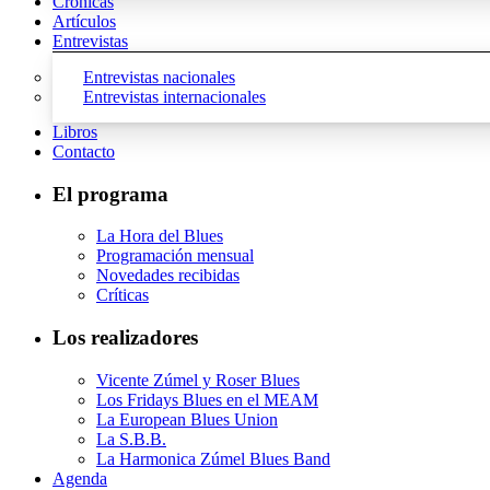
Crónicas
Artículos
Entrevistas
Entrevistas nacionales
Entrevistas internacionales
Libros
Contacto
El programa
La Hora del Blues
Programación mensual
Novedades recibidas
Críticas
Los realizadores
Vicente Zúmel y Roser Blues
Los Fridays Blues en el MEAM
La European Blues Union
La S.B.B.
La Harmonica Zúmel Blues Band
Agenda