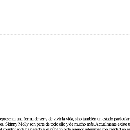
presenta una forma de ser y de vivir la vida, sino también un estado particular d
es. Skinny Molly son parte de todo ello y de mucho más. Actualmente existe una
el country-rock ha pasado y el público pide nuevos referentes con calidad en 