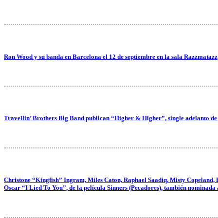
Ron Wood y su banda en Barcelona el 12 de septiembre en la sala Razzmatazz
Travellin’ Brothers Big Band publican “Higher & Higher”, single adelanto de
Christone “Kingfish” Ingram, Miles Caton, Raphael Saadiq, Misty Copeland, 
Oscar “I Lied To You”, de la película Sinners (Pecadores), también nominada 