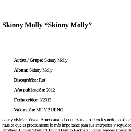
Skinny Molly “Skinny Molly”
Artista / Grupo:
Skinny Molly
Álbum:
Skinny Molly
Discográfica:
Ruf
Año publicación:
2012
Fecha crítica:
3/2013
Valoración:
MUY BUENO
ocar y vivir la música ‘Americana’, el country rock o el rock sureño no sólo re
música que es precisamente lo más importante para sus interpretes y seguidor
Brothers, Lynyrd Skynyrd, Flying Burrito Brothers y otros grandes iconos d