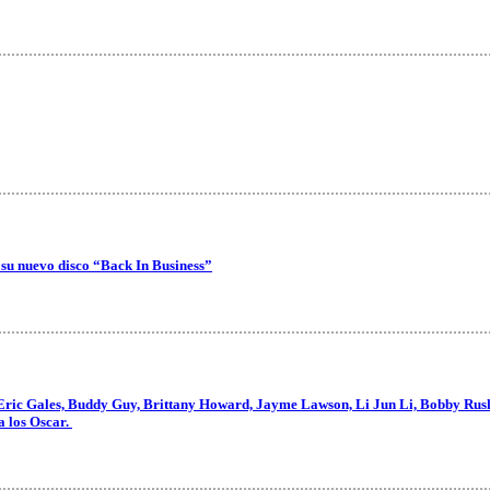
 su nuevo disco “Back In Business”
Eric Gales, Buddy Guy, Brittany Howard, Jayme Lawson, Li Jun Li, Bobby Rush,
a los Oscar.