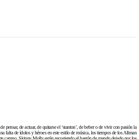
e pensar, de actuar, de quitarse el ‘stanton’, de beber o de vivir con pasión la
 falta de ídolos y héroes en este estilo de música, los tiempos de los Allman
este campo. Skinny Molly están recogiendo el bastón de mando dejado por los