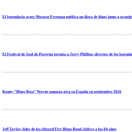
El legendario actor Morgan Freeman publica un disco de blues junto a grande
El Festival de Soul de Porretta premia a Jerry Phillips, director de los legend
Kenny “Blues Boss” Wayne anuncia gira en España en septiembre 2026
Jeff Taylor, lider de los Altered Five Blues Band, fallece a los 64 años