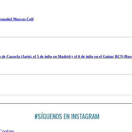
 español Marcos Coll
es de Cazorla (Jaén), el 5 de julio en Madrid y el 6 de julio en el Guitar BCN (Ba
#SÍGUENOS EN INSTAGRAM
 Cookies