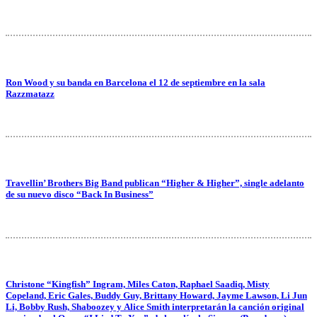
Ron Wood y su banda en Barcelona el 12 de septiembre en la sala
Razzmatazz
Travellin’ Brothers Big Band publican “Higher & Higher”, single adelanto
de su nuevo disco “Back In Business”
Christone “Kingfish” Ingram, Miles Caton, Raphael Saadiq, Misty
Copeland, Eric Gales, Buddy Guy, Brittany Howard, Jayme Lawson, Li Jun
Li, Bobby Rush, Shaboozey y Alice Smith interpretarán la canción original