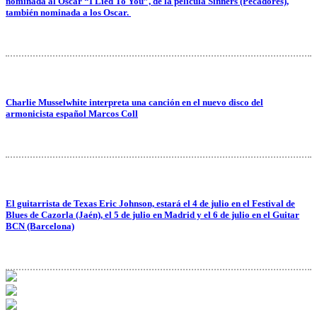
nominada al Oscar “I Lied To You”, de la película Sinners (Pecadores),
también nominada a los Oscar.
Charlie Musselwhite interpreta una canción en el nuevo disco del
armonicista español Marcos Coll
El guitarrista de Texas Eric Johnson, estará el 4 de julio en el Festival de
Blues de Cazorla (Jaén), el 5 de julio en Madrid y el 6 de julio en el Guitar
BCN (Barcelona)