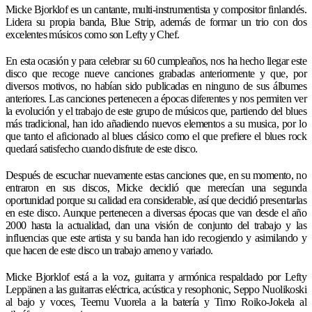
Micke Bjorklof es un cantante, multi-instrumentista y compositor finlandés.
Lidera su propia banda, Blue Strip, además de formar un trio con dos
excelentes músicos como son Lefty y Chef.
En esta ocasión y para celebrar su 60 cumpleaños, nos ha hecho llegar este
disco que recoge nueve canciones grabadas anteriormente y que, por
diversos motivos, no habían sido publicadas en ninguno de sus álbumes
anteriores. Las canciones pertenecen a épocas diferentes y nos permiten ver
la evolución y el trabajo de este grupo de músicos que, partiendo del blues
más tradicional, han ido añadiendo nuevos elementos a su musica, por lo
que tanto el aficionado al blues clásico como el que prefiere el blues rock
quedará satisfecho cuando disfrute de este disco.
Después de escuchar nuevamente estas canciones que, en su momento, no
entraron en sus discos, Micke decidió que merecían una segunda
oportunidad porque su calidad era considerable, así que decidió presentarlas
en este disco. Aunque pertenecen a diversas épocas que van desde el año
2000 hasta la actualidad, dan una visión de conjunto del trabajo y las
influencias que este artista y su banda han ido recogiendo y asimilando y
que hacen de este disco un trabajo ameno y variado.
Micke Bjorklof está a la voz, guitarra y armónica respaldado por Lefty
Leppänen a las guitarras eléctrica, acústica y resophonic, Seppo Nuolikoski
al bajo y voces, Teemu Vuorela a la batería y Timo Roiko-Jokela al