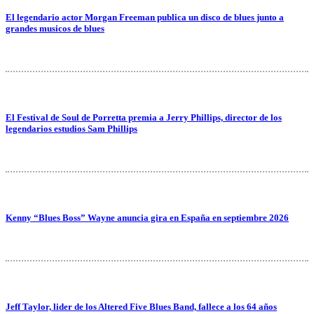
El legendario actor Morgan Freeman publica un disco de blues junto a
grandes musicos de blues
El Festival de Soul de Porretta premia a Jerry Phillips, director de los
legendarios estudios Sam Phillips
Kenny “Blues Boss” Wayne anuncia gira en España en septiembre 2026
Jeff Taylor, lider de los Altered Five Blues Band, fallece a los 64 años