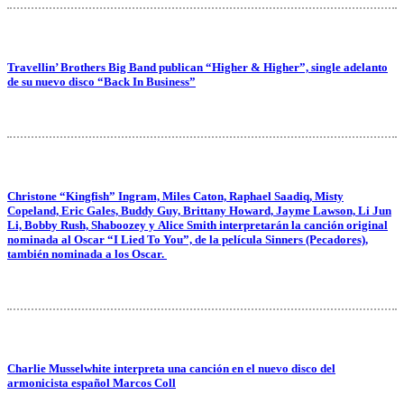
Travellin’ Brothers Big Band publican “Higher & Higher”, single adelanto
de su nuevo disco “Back In Business”
Christone “Kingfish” Ingram, Miles Caton, Raphael Saadiq, Misty
Copeland, Eric Gales, Buddy Guy, Brittany Howard, Jayme Lawson, Li Jun
Li, Bobby Rush, Shaboozey y Alice Smith interpretarán la canción original
nominada al Oscar “I Lied To You”, de la película Sinners (Pecadores),
también nominada a los Oscar.
Charlie Musselwhite interpreta una canción en el nuevo disco del
armonicista español Marcos Coll