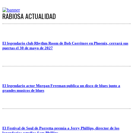
RABIOSA ACTUALIDAD
El legendario club Rhythm Room de Bob Corritore en Phoenix, cerrará sus
puertas el 30 de mayo de 2027
El legendario actor Morgan Freeman publica un disco de blues junto a
grandes musicos de blues
El Festival de Soul de Porretta premia a Jerry Phillips, director de los
legendarios estudios Sam Phillips