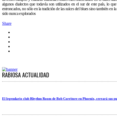
algunos dialectos que todavía son utilizados en el sur de este país, lo qu
entroncados, no sólo en la tradición de las raíces del blues sino también en
sido nunca explorados
Share
RABIOSA ACTUALIDAD
El legendario club Rhythm Room de Bob Corritore en Phoenix, cerrará sus pu