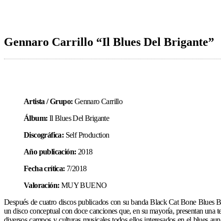
Gennaro Carrillo “Il Blues Del Brigante”
Artista / Grupo:
Gennaro Carrillo
Álbum:
Il Blues Del Brigante
Discográfica:
Self Production
Año publicación:
2018
Fecha crítica:
7/2018
Valoración:
MUY BUENO
Después de cuatro discos publicados con su banda Black Cat Bone Blues Band
un disco conceptual con doce canciones que, en su mayoría, presentan una tem
diversos campos y culturas musicales todos ellos interesados en el blues aun