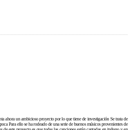
a ahora un ambicioso proyecto por lo que tiene de investigación Se trata de
 época Para ello se ha rodeado de una serie de buenos músicos provenientes de
s de este proyecto es que todas las canciones están cantadas en italiano y en