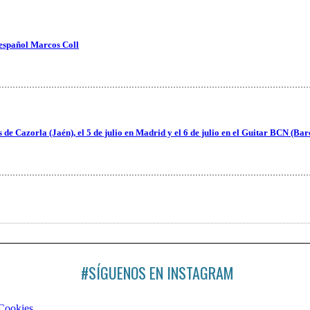
 español Marcos Coll
es de Cazorla (Jaén), el 5 de julio en Madrid y el 6 de julio en el Guitar BCN (Ba
#SÍGUENOS EN INSTAGRAM
 Cookies