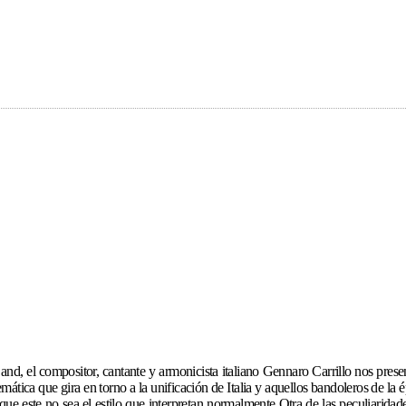
, el compositor, cantante y armonicista italiano Gennaro Carrillo nos present
ática que gira en torno a la unificación de Italia y aquellos bandoleros de la
que este no sea el estilo que interpretan normalmente Otra de las peculiaridade