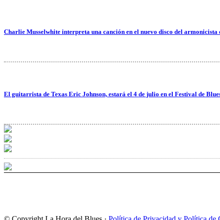
Charlie Musselwhite interpreta una canción en el nuevo disco del armonicista
El guitarrista de Texas Eric Johnson, estará el 4 de julio en el Festival de Blu
© Copyright La Hora del Blues ·
Política de Privacidad y Política de