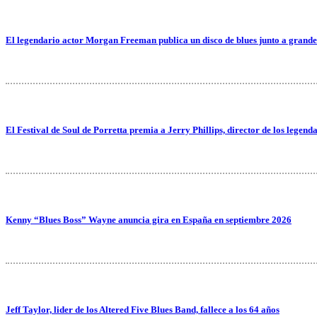
El legendario actor Morgan Freeman publica un disco de blues junto a grande
El Festival de Soul de Porretta premia a Jerry Phillips, director de los legend
Kenny “Blues Boss” Wayne anuncia gira en España en septiembre 2026
Jeff Taylor, lider de los Altered Five Blues Band, fallece a los 64 años