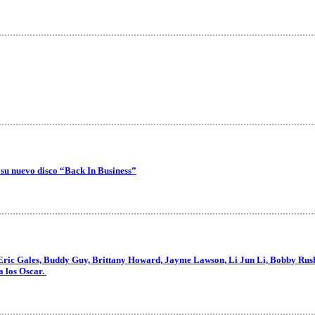
 su nuevo disco “Back In Business”
Eric Gales, Buddy Guy, Brittany Howard, Jayme Lawson, Li Jun Li, Bobby Rush,
a los Oscar.