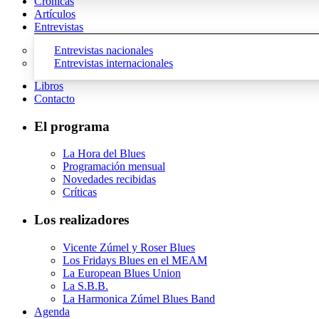
Crónicas
Artículos
Entrevistas
Entrevistas nacionales
Entrevistas internacionales
Libros
Contacto
El programa
La Hora del Blues
Programación mensual
Novedades recibidas
Críticas
Los realizadores
Vicente Zúmel y Roser Blues
Los Fridays Blues en el MEAM
La European Blues Union
La S.B.B.
La Harmonica Zúmel Blues Band
Agenda