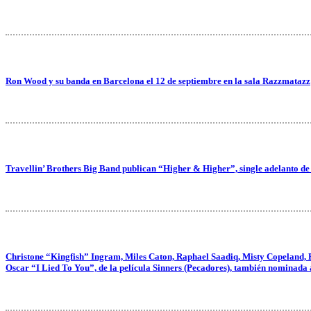
Ron Wood y su banda en Barcelona el 12 de septiembre en la sala Razzmatazz
Travellin’ Brothers Big Band publican “Higher & Higher”, single adelanto de
Christone “Kingfish” Ingram, Miles Caton, Raphael Saadiq, Misty Copeland, 
Oscar “I Lied To You”, de la película Sinners (Pecadores), también nominada 