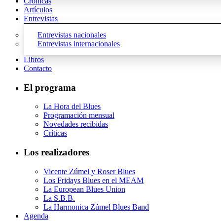
Crónicas
Artículos
Entrevistas
Entrevistas nacionales
Entrevistas internacionales
Libros
Contacto
El programa
La Hora del Blues
Programación mensual
Novedades recibidas
Críticas
Los realizadores
Vicente Zúmel y Roser Blues
Los Fridays Blues en el MEAM
La European Blues Union
La S.B.B.
La Harmonica Zúmel Blues Band
Agenda